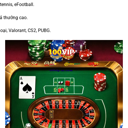
tennis, eFootball.
rả thưởng cao.
oại, Valorant, CS2, PUBG.