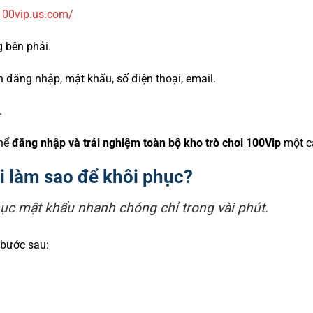
/100vip.us.com/
 bên phải.
 đăng nhập, mật khẩu, số điện thoại, email.
.
thể
đăng nhập và trải nghiệm toàn bộ kho trò chơi 100Vip
một c
i làm sao để khôi phục?
hục mật khẩu nhanh chóng chỉ trong vài phút.
 bước sau: