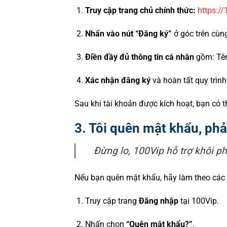
Truy cập trang chủ chính thức:
https:/
Nhấn vào nút “Đăng ký”
ở góc trên cùng
Điền đầy đủ thông tin cá nhân
gồm: Tên
Xác nhận đăng ký
và hoàn tất quy trình
Sau khi tài khoản được kích hoạt, bạn có 
3. Tôi quên mật khẩu, phả
Đừng lo, 100Vip hỗ trợ khôi p
Nếu bạn quên mật khẩu, hãy làm theo các
Truy cập trang
Đăng nhập
tại 100Vip.
Nhấn chọn
“Quên mật khẩu?”
.