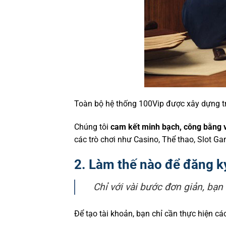
Toàn bộ hệ thống 100Vip được xây dựng t
Chúng tôi
cam kết minh bạch, công bằng 
các trò chơi như Casino, Thể thao, Slot Gam
2. Làm thế nào để đăng ký
Chỉ với vài bước đơn giản, bạn 
Để tạo tài khoản, bạn chỉ cần thực hiện cá