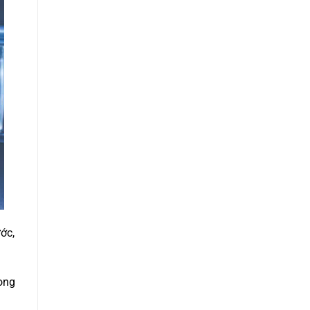
ớc,
ong