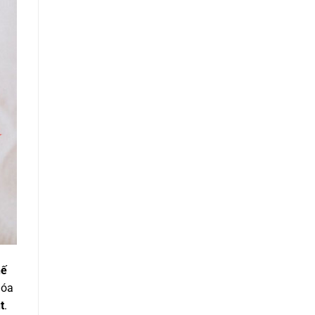
hế
hóa
t
.