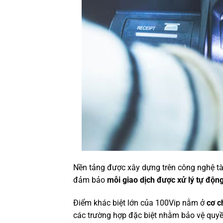
Nền tảng được xây dựng trên công nghệ tài 
đảm bảo
mỗi giao dịch được xử lý tự độn
Điểm khác biệt lớn của 100Vip nằm ở
cơ c
các trường hợp đặc biệt nhằm bảo vệ quyền