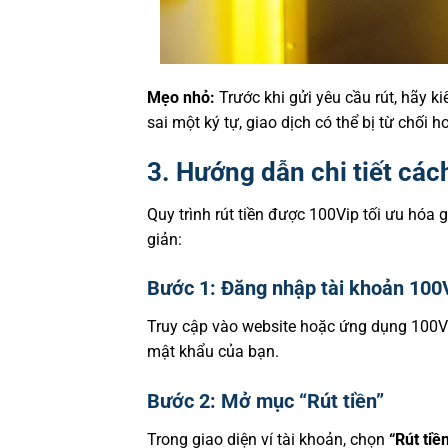
Mẹo nhỏ:
Trước khi gửi yêu cầu rút, hãy k
sai một ký tự, giao dịch có thể bị từ chối 
3. Hướng dẫn chi tiết cách
Quy trình rút tiền được 100Vip tối ưu hóa 
giản:
Bước 1: Đăng nhập tài khoản 100
Truy cập vào website hoặc ứng dụng 100V
mật khẩu của bạn.
Bước 2: Mở mục “Rút tiền”
Trong giao diện ví tài khoản, chọn
“Rút tiề