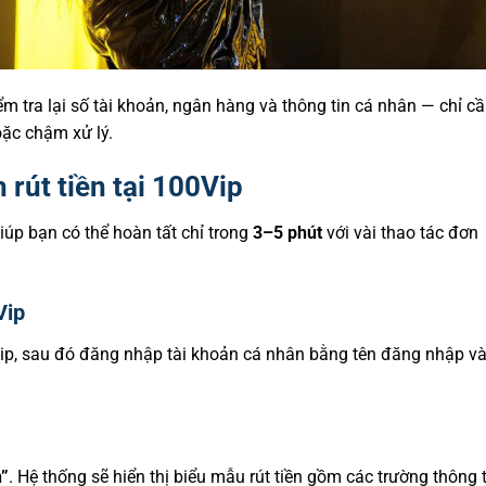
iểm tra lại số tài khoản, ngân hàng và thông tin cá nhân — chỉ c
hoặc chậm xử lý.
 rút tiền tại 100Vip
giúp bạn có thể hoàn tất chỉ trong
3–5 phút
với vài thao tác đơn
Vip
ip, sau đó đăng nhập tài khoản cá nhân bằng tên đăng nhập v
n”
. Hệ thống sẽ hiển thị biểu mẫu rút tiền gồm các trường thông 