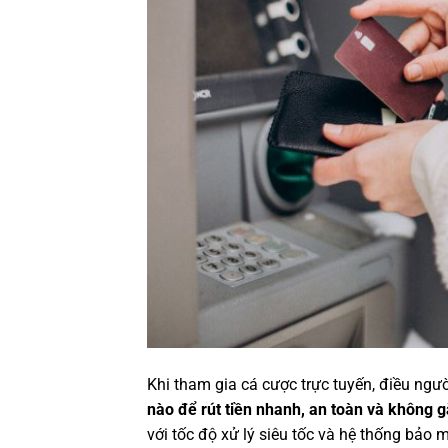
Khi tham gia cá cược trực tuyến, điều ngư
nào để rút tiền nhanh, an toàn và không g
với tốc độ xử lý siêu tốc và hệ thống bảo