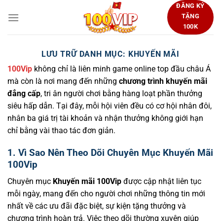
Chuyển
ĐĂNG KÝ
TẶNG
đến
100K
nội
dung
LƯU TRỮ DANH MỤC:
KHUYẾN MÃI
100Vip
không chỉ là liên minh game online top đầu châu Á
mà còn là nơi mang đến những
chương trình khuyến mãi
đẳng cấp
, tri ân người chơi bằng hàng loạt phần thưởng
siêu hấp dẫn. Tại đây, mỗi hội viên đều có cơ hội nhân đôi,
nhân ba giá trị tài khoản và nhận thưởng không giới hạn
chỉ bằng vài thao tác đơn giản.
1. Vì Sao Nên Theo Dõi Chuyên Mục Khuyến Mãi
100Vip
Chuyên mục
Khuyến mãi 100Vip
được cập nhật liên tục
mỗi ngày, mang đến cho người chơi những thông tin mới
nhất về các ưu đãi đặc biệt, sự kiện tặng thưởng và
chương trình hoàn trả. Việc theo dõi thường xuyên giúp