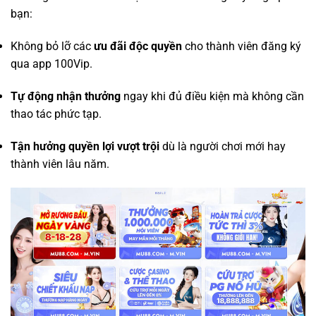
bạn:
Không bỏ lỡ các
ưu đãi độc quyền
cho thành viên đăng ký
qua app 100Vip.
Tự động nhận thưởng
ngay khi đủ điều kiện mà không cần
thao tác phức tạp.
Tận hưởng quyền lợi vượt trội
dù là người chơi mới hay
thành viên lâu năm.