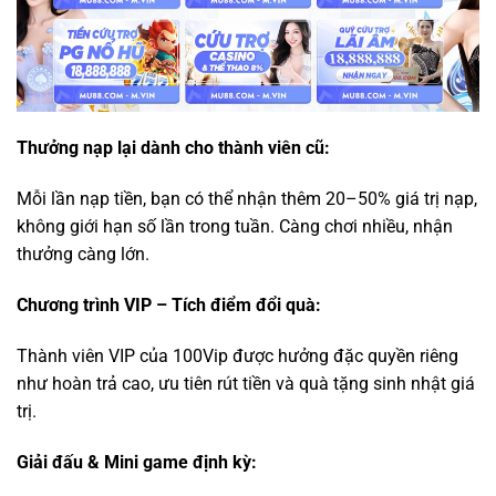
Thưởng nạp lại dành cho thành viên cũ:
Mỗi lần nạp tiền, bạn có thể nhận thêm 20–50% giá trị nạp,
không giới hạn số lần trong tuần. Càng chơi nhiều, nhận
thưởng càng lớn.
Chương trình VIP – Tích điểm đổi quà:
Thành viên VIP của 100Vip được hưởng đặc quyền riêng
như hoàn trả cao, ưu tiên rút tiền và quà tặng sinh nhật giá
trị.
Giải đấu & Mini game định kỳ: