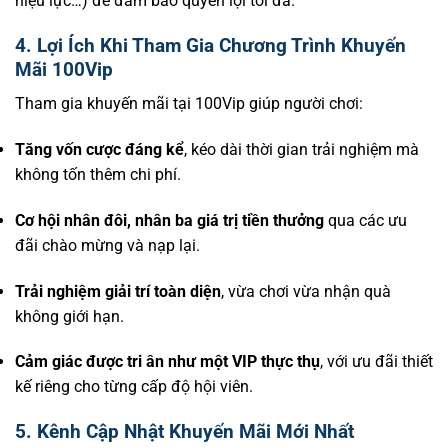
hiệu lực…) để đảm bảo quyền lợi tối đa.
4. Lợi Ích Khi Tham Gia Chương Trình Khuyến
Mãi 100Vip
Tham gia khuyến mãi tại 100Vip giúp người chơi:
Tăng vốn cược đáng kể
, kéo dài thời gian trải nghiệm mà
không tốn thêm chi phí.
Cơ hội nhân đôi, nhân ba giá trị tiền thưởng
qua các ưu
đãi chào mừng và nạp lại.
Trải nghiệm giải trí toàn diện
, vừa chơi vừa nhận quà
không giới hạn.
Cảm giác được tri ân như một VIP thực thụ
, với ưu đãi thiết
kế riêng cho từng cấp độ hội viên.
5. Kênh Cập Nhật Khuyến Mãi Mới Nhất