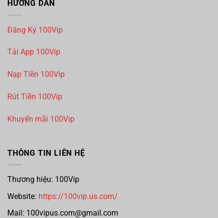
HƯỚNG DẪN
Đăng Ký 100Vip
Tải App 100Vip
Nạp Tiền 100Vip
Rút Tiền 100Vip
Khuyến mãi 100Vip
THÔNG TIN LIÊN HỆ
Thương hiệu: 100Vip
Website:
https://100vip.us.com/
Mail:
100vipus.com@gmail.com