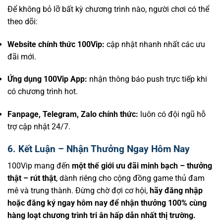
Để không bỏ lỡ bất kỳ chương trình nào, người chơi có thể
theo dõi:
Website chính thức 100Vip:
cập nhật nhanh nhất các ưu
đãi mới.
Ứng dụng 100Vip App:
nhận thông báo push trực tiếp khi
có chương trình hot.
Fanpage, Telegram, Zalo chính thức:
luôn có đội ngũ hỗ
trợ cập nhật 24/7.
6. Kết Luận – Nhận Thưởng Ngay Hôm Nay
100Vip mang đến
một thế giới ưu đãi minh bạch – thưởng
thật – rút thật
, dành riêng cho cộng đồng game thủ đam
mê và trung thành. Đừng chờ đợi cơ hội,
hãy đăng nhập
hoặc đăng ký ngay hôm nay để nhận thưởng 100% cùng
hàng loạt chương trình tri ân hấp dẫn nhất thị trường.