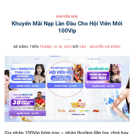
KHUYẾN MÃI
Khuyến Mãi Nạp Lần Đầu Cho Hội Viên Mới
100Vip
ĐÃ ĐĂNG TRÊN
THÁNG 10 18, 2025
BỞI
CEO - NGUYỄN HÀ ĐÔNG
Gia nhập 100Vip hôm nay – nhận thưởng liền tay, chơi hay,