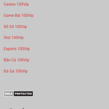
Casino 100Vip
Game Bài 100Vip
Xổ Số 100Vip
Slot 100Vip
Esports 100Vip
Bắn Cá 100Vip
Đá Gà 100Vip