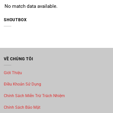
No match data available.
SHOUTBOX
VỀ CHÚNG TÔI
Giới Thiệu
Điều Khoản Sử Dụng
Chính Sách Miễn Trừ Trách Nhiệm
Chính Sách Bảo Mật