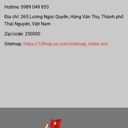
Hotline: 0989 049 853
Địa chỉ: 265 Lương Ngọc Quyến, Hàng Văn Thụ, Thành phố
Thái Nguyên, Việt Nam
Zip/code: 250000
Sitemap:
https://100vip.us.com/sitemap_index.xml