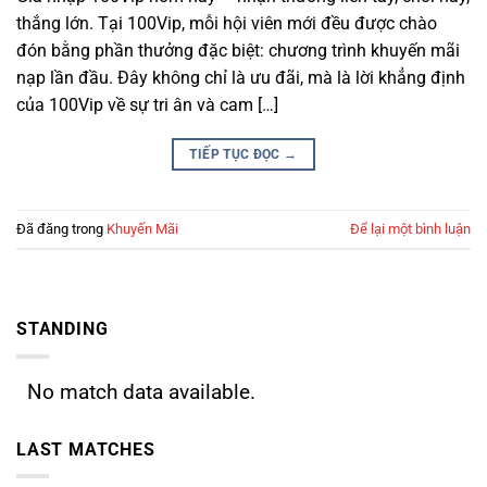
thắng lớn. Tại 100Vip, mỗi hội viên mới đều được chào
đón bằng phần thưởng đặc biệt: chương trình khuyến mãi
nạp lần đầu. Đây không chỉ là ưu đãi, mà là lời khẳng định
của 100Vip về sự tri ân và cam […]
TIẾP TỤC ĐỌC
→
Đã đăng trong
Khuyến Mãi
Để lại một bình luận
STANDING
No match data available.
LAST MATCHES