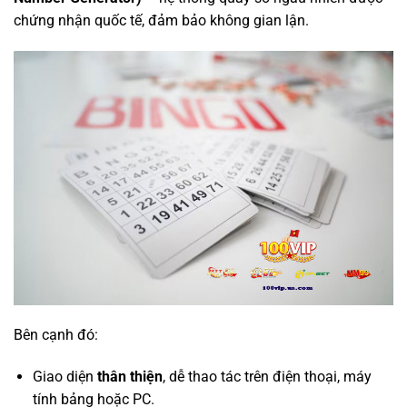
chứng nhận quốc tế, đảm bảo không gian lận.
Bên cạnh đó:
Giao diện
thân thiện
, dễ thao tác trên điện thoại, máy
tính bảng hoặc PC.