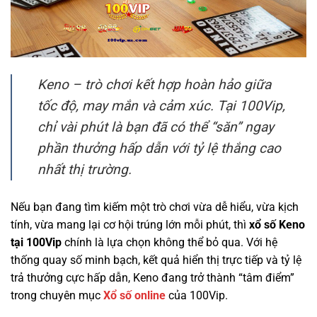
Keno – trò chơi kết hợp hoàn hảo giữa
tốc độ, may mắn và cảm xúc. Tại 100Vip,
chỉ vài phút là bạn đã có thể “săn” ngay
phần thưởng hấp dẫn với tỷ lệ thắng cao
nhất thị trường.
Nếu bạn đang tìm kiếm một trò chơi vừa dễ hiểu, vừa kịch
tính, vừa mang lại cơ hội trúng lớn mỗi phút, thì
xổ số Keno
tại 100Vip
chính là lựa chọn không thể bỏ qua. Với hệ
thống quay số minh bạch, kết quả hiển thị trực tiếp và tỷ lệ
trả thưởng cực hấp dẫn, Keno đang trở thành “tâm điểm”
trong chuyên mục
Xổ số online
của 100Vip.