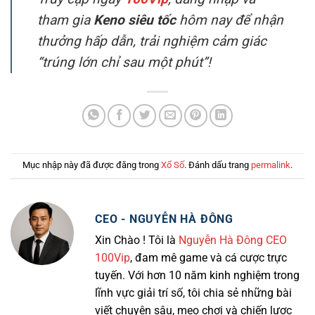
tham gia
Keno siêu tốc
hôm nay để nhận
thưởng hấp dẫn, trải nghiệm cảm giác
“trúng lớn chỉ sau một phút”!
Mục nhập này đã được đăng trong
Xổ Số
. Đánh dấu trang
permalink
.
CEO - NGUYỄN HÀ ĐÔNG
Xin Chào ! Tôi là
Nguyễn Hà Đông CEO
100Vip
, đam mê game và cá cược trực
tuyến. Với hơn 10 năm kinh nghiệm trong
lĩnh vực giải trí số, tôi chia sẻ những bài
viết chuyên sâu, mẹo chơi và chiến lược