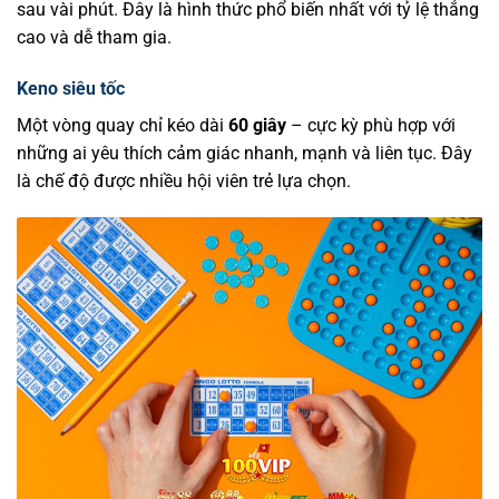
sau vài phút. Đây là hình thức phổ biến nhất với tỷ lệ thắng
cao và dễ tham gia.
Keno siêu tốc
Một vòng quay chỉ kéo dài
60 giây
– cực kỳ phù hợp với
những ai yêu thích cảm giác nhanh, mạnh và liên tục. Đây
là chế độ được nhiều hội viên trẻ lựa chọn.