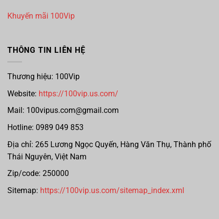
Khuyến mãi 100Vip
THÔNG TIN LIÊN HỆ
Thương hiệu: 100Vip
Website:
https://100vip.us.com/
Mail:
100vipus.com@gmail.com
Hotline: 0989 049 853
Địa chỉ: 265 Lương Ngọc Quyến, Hàng Văn Thụ, Thành phố
Thái Nguyên, Việt Nam
Zip/code: 250000
Sitemap:
https://100vip.us.com/sitemap_index.xml