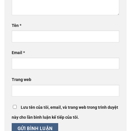
Tên
*
Email
*
Trang web
Lưu tên của tôi, email, và trang web trong trình duyệt
này cho lần bình luận kế tiếp của tôi.