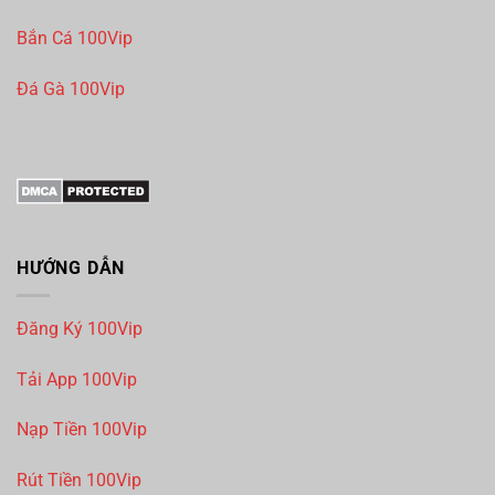
Bắn Cá 100Vip
Đá Gà 100Vip
HƯỚNG DẪN
Đăng Ký 100Vip
Tải App 100Vip
Nạp Tiền 100Vip
Rút Tiền 100Vip