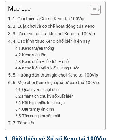
Mục Lục
1. Giới thiệu về Xổ số Keno tại 100Vip
2. Luật chơi và cơ chế hoạt động của Keno
3. Ưu điểm nổi bật khi chơi Keno tại 100Vip
4. Các hình thức Keno phổ biến hiện nay
Keno truyền thống
Keno siêu tốc
Keno chẵn – lẻ / lớn – nhỏ
Keno kiểu Mỹ & kiểu Trung Quốc
5. Hướng dẫn tham gia chơi Keno tại 100Vip
6. Mẹo chơi Keno hiệu quả từ cao thủ 100Vip
Quản lý vốn chặt chẽ
Phân tích chu kỳ số xuất hiện
Kết hợp nhiều kiểu cược
Giữ tâm lý ổn định
Tận dụng khuyến mãi
7. Tổng kết
1. Giới thiệu về Xổ số Keno tại 100Vip