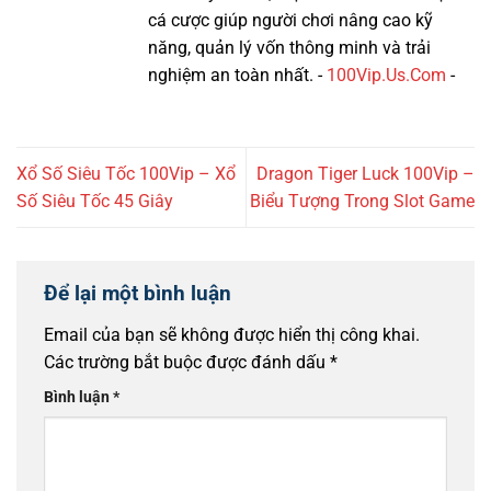
cá cược giúp người chơi nâng cao kỹ
năng, quản lý vốn thông minh và trải
nghiệm an toàn nhất. -
100Vip.Us.Com
-
Xổ Số Siêu Tốc 100Vip – Xổ
Dragon Tiger Luck 100Vip –
Số Siêu Tốc 45 Giây
Biểu Tượng Trong Slot Game
Để lại một bình luận
Email của bạn sẽ không được hiển thị công khai.
Các trường bắt buộc được đánh dấu
*
Bình luận
*