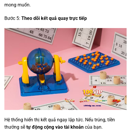
mong muốn.
Bước 5:
Theo dõi kết quả quay trực tiếp
Hệ thống hiển thị kết quả ngay lập tức. Nếu trúng, tiền
thưởng sẽ
tự động cộng vào tài khoản
của bạn.