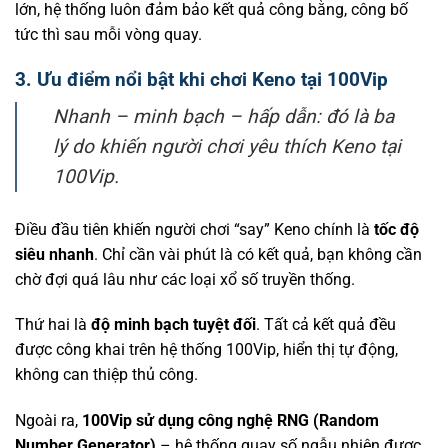
lớn, hệ thống luôn đảm bảo kết quả công bằng, công bố
tức thì sau mỗi vòng quay.
3. Ưu điểm nổi bật khi chơi Keno tại 100Vip
Nhanh – minh bạch – hấp dẫn: đó là ba
lý do khiến người chơi yêu thích Keno tại
100Vip.
Điều đầu tiên khiến người chơi “say” Keno chính là
tốc độ
siêu nhanh
. Chỉ cần vài phút là có kết quả, bạn không cần
chờ đợi quá lâu như các loại xổ số truyền thống.
Thứ hai là
độ minh bạch tuyệt đối
. Tất cả kết quả đều
được công khai trên hệ thống 100Vip, hiển thị tự động,
không can thiệp thủ công.
Ngoài ra,
100Vip sử dụng công nghệ RNG (Random
Number Generator)
– hệ thống quay số ngẫu nhiên được