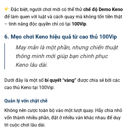
Đặc biệt, người chơi mới có thể thử
chế độ Demo Keno
để làm quen với luật và cách quay mà không tốn tiền thật
– tính năng độc quyền chỉ có tại
100Vip
.
6. Mẹo chơi Keno hiệu quả từ cao thủ 100Vip
May mắn là một phần, nhưng chiến thuật
thông minh mới giúp bạn chinh phục
Keno lâu dài.
Dưới đây là một số
bí quyết “vàng”
được chia sẻ bởi các
cao thủ Keno tại 100Vip:
Quản lý vốn chặt chẽ
Không nên cược toàn bộ vào một lượt quay. Hãy chia nhỏ
vốn thành nhiều phần, đặt ở nhiều ván khác nhau để duy
trì cuộc chơi lâu dài.